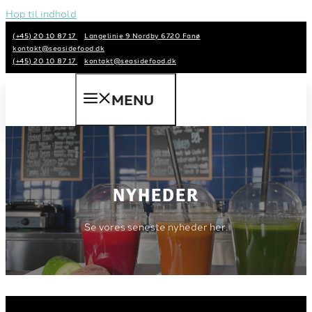
Hop til indhold
(+45) 20 10 87 17
Langelinie 9 Nordby 6720 Fanø
kontakt@seasidefood.dk
(+45) 20 10 87 17
kontakt@seasidefood.dk
MENU
NYHEDER
Se vores seneste nyheder her.