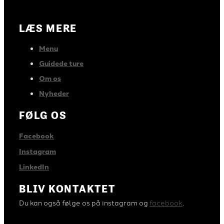
LÆS MERE
Menu
Guidede ture
Om os
Nyheder
FØLG OS
Facebook
Instagram
LinkedIn
BLIV KONTAKTET
Du kan også følge os på instagram og
facebook
.